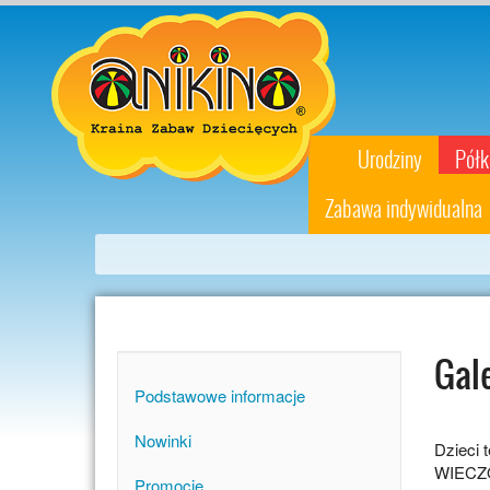
Urodziny
Półk
Zabawa indywidualna
Gal
Podstawowe informacje
Nowinki
Dzieci
WIECZOR
Promocje