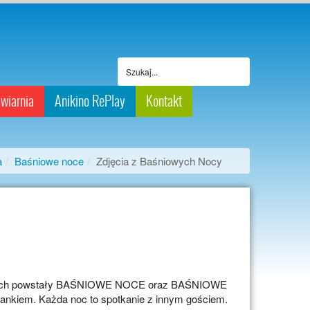
wiarnia
Anikino RePlay
Kontakt
a
Baśniowe noce
Zdjęcia z Baśniowych Nocy
łodszych powstały BAŚNIOWE NOCE oraz BAŚNIOWE
ankiem. Każda noc to spotkanie z innym gościem.