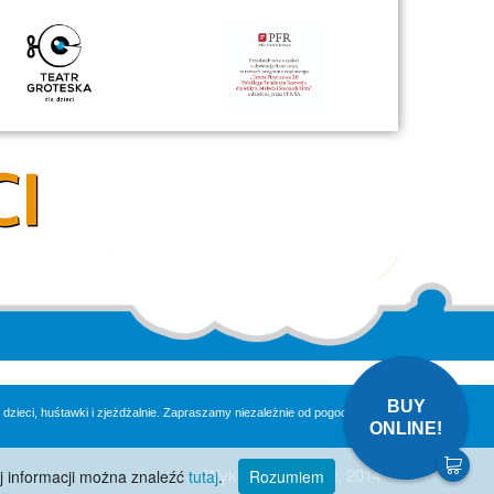
BUY
zieci, huśtawki i zjeżdżalnie. Zapraszamy niezależnie od pogody. Super
ONLINE!
Wykonanie:
Lifeart
, 2014
j informacji można znaleźć
tutaj
.
Rozumiem