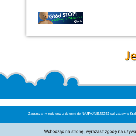
Zapraszamy rodziców z dziećmi do NAJFAJNIEJSZEJ sali zabaw w Krakowie
Wchodząc na stronę, wyrażasz zgodę na używani