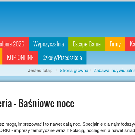
olonie 2026
Wypożyczalnia
Escape Game
Firmy
Ka
KUP ONLINE
Szkoły/Przedszkola
Jesteś tutaj:
Strona główna
Zabawa indywidualn
eria - Baśniowe noce
 też mogą imprezować i to nawet całą noc. Specjalnie dla najm
KI - imprezy tematyczne wraz z kolacją, noclegiem a nawet śniad