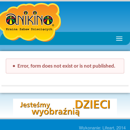
Toggle
naviga
Error, form does not exist or is not published.
Wykonanie:
Lifeart
, 2014