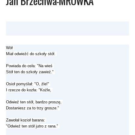
Jan Brzechwa-MRÓWKA
Wół
Miał odwieźć do szkoły stół.
Powiada do osła: "Na wieś
Stół ten do szkoły zawieź."
Osioł pomyślał: "O, źle!"
I rzecze do kozła: "Koźle,
Odwieź ten stół, bardzo proszę,
Dostaniesz za to trzy grosze."
Zawołał kozioł barana:
"Odwieź ten stół jutro z rana."