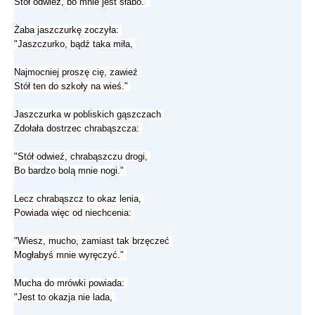
Stół odwieź, bo mnie jest słabo."
Żaba jaszczurkę zoczyła:
"Jaszczurko, bądź taka miła,
Najmocniej proszę cię, zawieź
Stół ten do szkoły na wieś."
Jaszczurka w pobliskich gąszczach
Zdołała dostrzec chrabąszcza:
"Stół odwieź, chrabąszczu drogi,
Bo bardzo bolą mnie nogi."
Lecz chrabąszcz to okaz lenia,
Powiada więc od niechcenia:
"Wiesz, mucho, zamiast tak brzęczeć
Mogłabyś mnie wyręczyć."
Mucha do mrówki powiada:
"Jest to okazja nie lada,