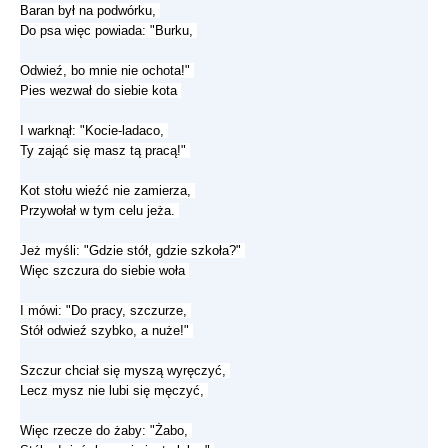
Baran był na podwórku,
Do psa więc powiada: "Burku,
Odwieź, bo mnie nie ochota!"
Pies wezwał do siebie kota
I warknął: "Kocie-ladaco,
Ty zająć się masz tą pracą!"
Kot stołu wieźć nie zamierza,
Przywołał w tym celu jeża.
Jeż myśli: "Gdzie stół, gdzie szkoła?"
Więc szczura do siebie woła
I mówi: "Do pracy, szczurze,
Stół odwieź szybko, a nuże!"
Szczur chciał się myszą wyręczyć,
Lecz mysz nie lubi się męczyć,
Więc rzecze do żaby: "Żabo,